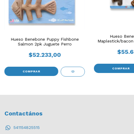
Hueso Bene
Hueso Benebone Puppy Fishbone
Maplestick/bacon
Salmon 2pk Juguete Perro
Pe
$55.6
$52.233,00
COMPRAR
COMPRAR
Contactános
541154825515