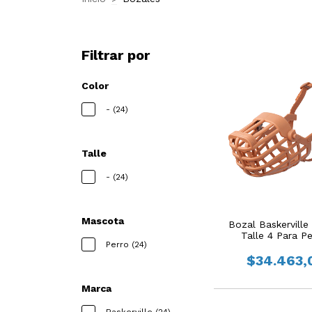
Filtrar por
Color
- (24)
Talle
- (24)
Mascota
Bozal Baskerville 
Talle 4 Para P
Perro (24)
$34.463,
Marca