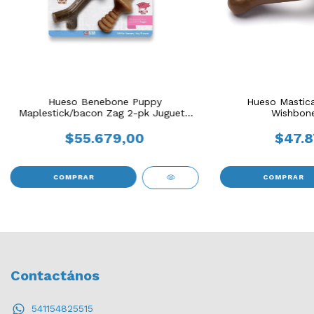
Hueso Benebone Puppy
Hueso Mastic
Maplestick/bacon Zag 2-pk Juguete
Wishbon
Perro
$55.679,00
$47.8
COMPRAR
COMPRAR
Contactános
541154825515